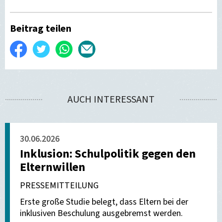
Beitrag teilen
Auf
Twittern
WhatsApp
Per
Facebook
E-
teilen
Mail
AUCH INTERESSANT
versenden
30.06.2026
Inklusion: Schulpolitik gegen den
Elternwillen
PRESSEMITTEILUNG
Erste große Studie belegt, dass Eltern bei der
inklusiven Beschulung ausgebremst werden.