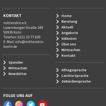
KONTAKT
Home
Beratung
mittendrin e.V.
Aktuell
Luxemburger Straße 189
50939 Köln
Angebote
Telefon: 0221 33 77 630
Inklusion
E-Mail:
info
@
mittendrin-
Über uns
koeln.de
Mitmachen
Kontakt
Spenden
Mitmachen
Alltagssprache
Newsletter
Leichte Sprache
Gebärdensprache
FOLGE UNS AUF
Facebook
Instagram
Twitter
Youtube