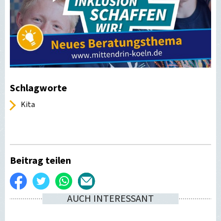
Schlagworte
Kita
Beitrag teilen
Auf
Twittern
WhatsApp
Per
AUCH INTERESSANT
Facebook
E-
teilen
Mail