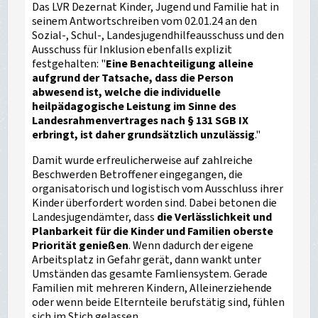
Das LVR Dezernat Kinder, Jugend und Familie hat in
seinem Antwortschreiben vom 02.01.24 an den
Sozial-, Schul-, Landesjugendhilfeausschuss und den
Ausschuss für Inklusion ebenfalls explizit
festgehalten: "
Eine Benachteiligung alleine
aufgrund der Tatsache, dass die Person
abwesend ist, welche die individuelle
heilpädagogische Leistung im Sinne des
Landesrahmenvertrages nach § 131 SGB IX
erbringt, ist daher grundsätzlich unzulässig
."
Damit wurde erfreulicherweise auf zahlreiche
Beschwerden Betroffener eingegangen, die
organisatorisch und logistisch vom Ausschluss ihrer
Kinder überfordert worden sind. Dabei betonen die
Landesjugendämter, dass
die Verlässlichkeit und
Planbarkeit für die Kinder und Familien oberste
Priorität genießen
. Wenn dadurch der eigene
Arbeitsplatz in Gefahr gerät, dann wankt unter
Umständen das gesamte Famliensystem. Gerade
Familien mit mehreren Kindern, Alleinerziehende
oder wenn beide Elternteile berufstätig sind, fühlen
sich im Stich gelassen.