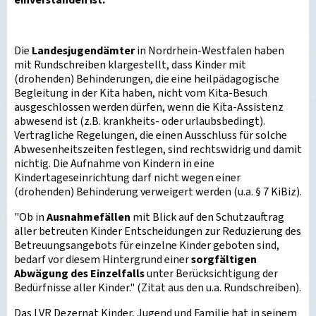
einverstanden ist.
Die
Landesjugendämter
in Nordrhein-Westfalen haben
mit Rundschreiben klargestellt, dass Kinder mit
(drohenden) Behinderungen, die eine heilpädagogische
Begleitung in der Kita haben, nicht vom Kita-Besuch
ausgeschlossen werden dürfen, wenn die Kita-Assistenz
abwesend ist (z.B. krankheits- oder urlaubsbedingt).
Vertragliche Regelungen, die einen Ausschluss für solche
Abwesenheitszeiten festlegen, sind rechtswidrig und damit
nichtig. Die Aufnahme von Kindern in eine
Kindertageseinrichtung darf nicht wegen einer
(drohenden) Behinderung verweigert werden (u.a. § 7 KiBiz).
"Ob in
Ausnahmefällen
mit Blick auf den Schutzauftrag
aller betreuten Kinder Entscheidungen zur Reduzierung des
Betreuungsangebots für einzelne Kinder geboten sind,
bedarf vor diesem Hintergrund einer
sorgfältigen
Abwägung des Einzelfalls
unter Berücksichtigung der
Bedürfnisse aller Kinder." (Zitat aus den u.a. Rundschreiben).
Das LVR Dezernat Kinder, Jugend und Familie hat in seinem