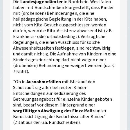
Die
Landesjugendämter
in Nordrhein-Westfalen
haben mit Rundschreiben klargestellt, dass Kinder
mit (drohenden) Behinderungen, die eine
heilpädagogische Begleitung in der Kita haben,
nicht vom Kita-Besuch ausgeschlossen werden
dürfen, wenn die Kita-Assistenz abwesend ist (z.B.
krankheits- oder urlaubsbedingt). Vertragliche
Regelungen, die einen Ausschluss für solche
Abwesenheitszeiten festlegen, sind rechtswidrig
und damit nichtig. Die Aufnahme von Kindern in eine
Kindertageseinrichtung darf nicht wegen einer
(drohenden) Behinderung verweigert werden (u.a. §
7 KiBiz).
"Ob in
Ausnahmefällen
mit Blick auf den
Schutzauftrag aller betreuten Kinder
Entscheidungen zur Reduzierung des
Betreuungsangebots für einzelne Kinder geboten
sind, bedarf vor diesem Hintergrund einer
sorgfältigen Abwägung des Einzelfalls
unter
Berücksichtigung der Bedürfnisse aller Kinder."
(Zitat aus den u.a. Rundschreiben).