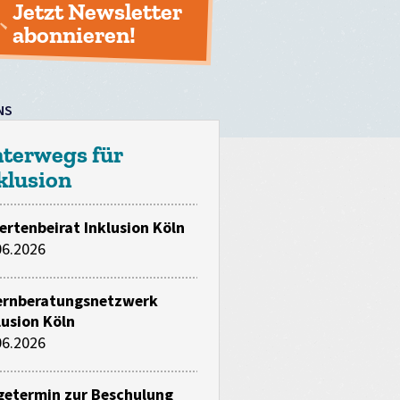
Jetzt Newsletter
abonnieren!
NS
terwegs für
klusion
ertenbeirat Inklusion Köln
06.2026
ernberatungsnetzwerk
lusion Köln
06.2026
getermin zur Beschulung