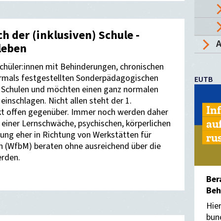
h der (inklusiven) Schule -
A
leben
 Schüler:innen mit Behinderungen, chronischen
rmals festgestellten Sonderpädagogischen
EUTB
n) Schulen und möchten einen ganz normalen
inschlagen. Nicht allen steht der 1.
In
kt offen gegenüber. Immer noch werden daher
au
 einer Lernschwäche, psychischen, körperlichen
ung eher in Richtung von Werkstätten für
ru
 (WfbM) beraten ohne ausreichend über die
erden.
Ber
Beh
Hie
bun