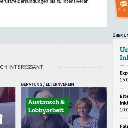
Berufsfelderkundungen bis zu intensiveren
ÜBER U
Un
In
CH INTERESSANT
Exp
15.
BERATUNG / ELTERNVEREIN
Elt
Austausch &
Ink
Lobbyarbeit
10.
Fol