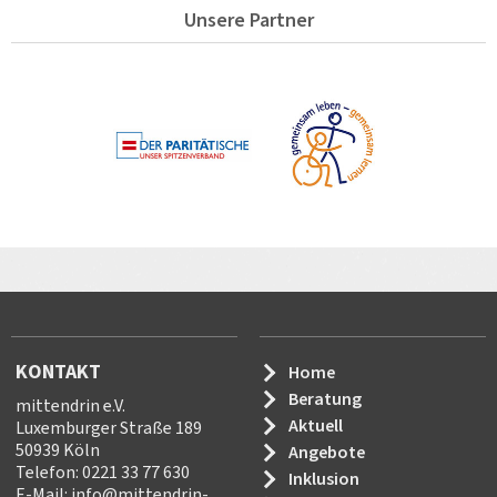
Unsere Partner
KONTAKT
Home
Beratung
mittendrin e.V.
Aktuell
Luxemburger Straße 189
50939 Köln
Angebote
Telefon: 0221 33 77 630
Inklusion
E-Mail:
info
@
mittendrin-