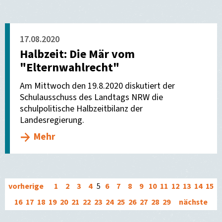
17.08.2020
Halbzeit: Die Mär vom
"Elternwahlrecht"
Am Mittwoch den 19.8.2020 diskutiert der
Schulausschuss des Landtags NRW die
schulpolitische Halbzeitbilanz der
Landesregierung.
Mehr
vorherige
1
2
3
4
5
6
7
8
9
10
11
12
13
14
15
16
17
18
19
20
21
22
23
24
25
26
27
28
29
nächste