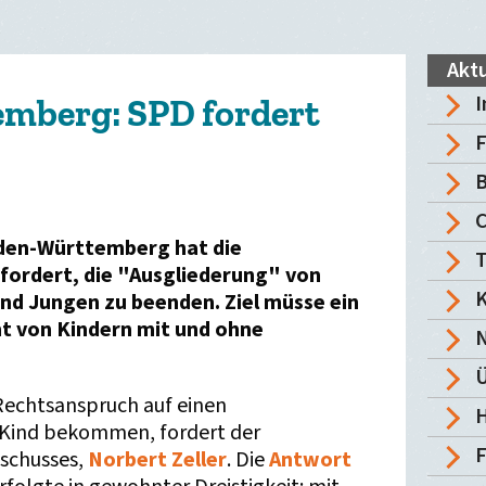
Aktu
I
mberg: SPD fordert
F
B
den-Württemberg hat die
T
fordert, die "Ausgliederung" von
K
d Jungen zu beenden. Ziel müsse ein
t von Kindern mit und ohne
Ü
 Rechtsanspruch auf einen
H
r Kind bekommen, fordert der
sschusses,
Norbert Zeller
. Die
Antwort