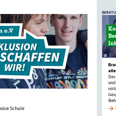
BERAT
Ko
Be
In
Bra
all
Das
und
nöti
Ges
Beh
usive Schule