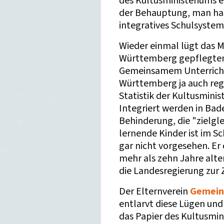
des Kultusministeriums e
der Behauptung, man hab
integratives Schulsystem 
Wieder einmal lügt das M
Württemberg gepflegten
Gemeinsamem Unterricht
Württemberg ja auch reg
Statistik der Kultusminis
Integriert werden in Ba
Behinderung, die "zielgl
lernende Kinder ist im S
gar nicht vorgesehen. Er 
mehr als zehn Jahre alte
die Landesregierung zur 
Der Elternverein
Gemein
entlarvt diese Lügen und
das Papier des Kultusmin