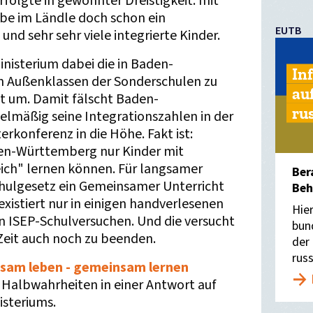
rfolgte in gewohnter Dreistigkeit: mit
e im Ländle doch schon ein
EUTB
und sehr sehr viele integrierte Kinder.
inisterium dabei die in Baden-
In
 Außenklassen der Sonderschulen zu
au
 um. Damit fälscht Baden-
ru
elmäßig seine Integrationszahlen in der
terkonferenz in die Höhe. Fakt ist:
den-Württemberg nur Kinder mit
eich" lernen können. Für langsamer
Ber
chulgesetz ein Gemeinsamer Unterricht
Beh
existiert nur in einigen handverlesenen
Hie
n ISEP-Schulversuchen. Und die versucht
bun
Zeit auch noch zu beenden.
der
rus
sam leben - gemeinsam lernen
 Halbwahrheiten in einer Antwort auf
isteriums.