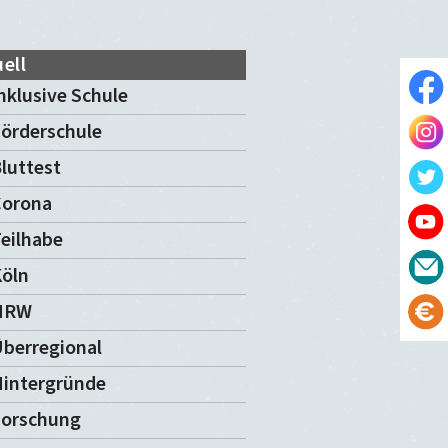
ell
nklusive Schule
örderschule
luttest
Corona
eilhabe
öln
NRW
berregional
intergründe
Forschung