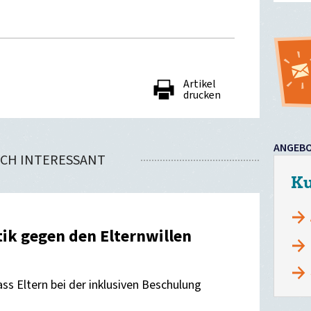
Artikel
drucken
ANGEB
CH INTERESSANT
nden
Ku
tik gegen den Elternwillen
ss Eltern bei der inklusiven Beschulung