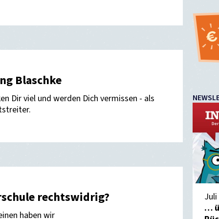
ng Blaschke
en Dir viel und werden Dich vermissen - als
NEWSL
streiter.
rschule rechtswidrig?
Juli
… ü
inen haben wir