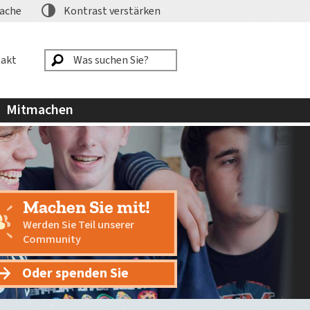
ache
Kontrast
verstärken
akt
Mitmachen
Machen Sie mit!
Werden Sie Teil unserer
Community
Oder spenden Sie