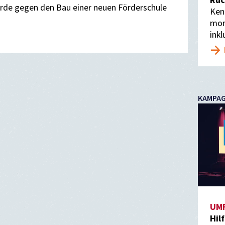
Rüc
e gegen den Bau einer neuen Förderschule
Ken
mon
inkl
KAMPA
UM
Hil