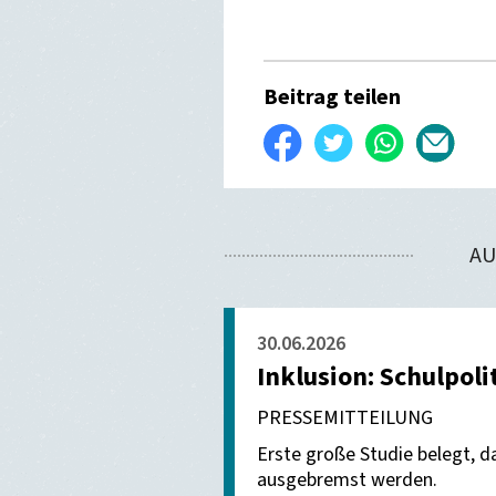
Beitrag teilen
Auf
Twittern
WhatsApp
Per
Facebook
E-
teilen
Mail
AU
verse
30.06.2026
Inklusion: Schulpoli
PRESSEMITTEILUNG
Erste große Studie belegt, da
ausgebremst werden.