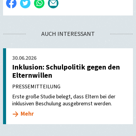
Auf
Twittern
WhatsApp
Per
Facebook
E-
teilen
Mail
AUCH INTERESSANT
versenden
30.06.2026
Inklusion: Schulpolitik gegen den
Elternwillen
PRESSEMITTEILUNG
Erste große Studie belegt, dass Eltern bei der
inklusiven Beschulung ausgebremst werden.
Mehr