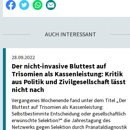
Auf
Twittern
WhatsApp
Per
Facebook
E-
teilen
Mail
AUCH INTERESSANT
versenden
28.09.2022
Der nicht-invasive Bluttest auf
Trisomien als Kassenleistung: Kritik
aus Politik und Zivilgesellschaft lässt
nicht nach
Vergangenes Wochenende fand unter dem Titel „Der
Bluttest auf Trisomien als Kassenleistung:
Selbstbestimmte Entscheidung oder gesellschaftlich
erwünschte Selektion?“ die Jahrestagung des
Netzwerks gegen Selektion durch Pränataldiagnostik