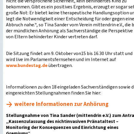
nicht die versprochene Sicherheit, kein behindertes Kind zu
bekommen. Gibt es ein positives Ergebnis, erzeugt er sogar se
große Not: Er bietet keine therapeutische Handlungsoption u
legt die Notwendigkeit einer Entscheidung für oder gegen ein
Abbruch nahe.“, so Tina Sander vom Verein mittendrin e.V., die b
der mündlichen Anhörung als Sachverständige die Perspektive
von Eltern behinderter Kinder vertreten darf.
Die Sitzung findet am 9. Oktober von15 bis 16.30 Uhr statt und
wird live im Parlamentsfernsehen und im Internet auf
www.bundestag.de
übertragen.
Informationen zu den 18 eingeladen Sachverständigen sowie d
eingereichten Stellungnahmen finden Sie hier:
weitere Informationen zur Anhörung
Stellungnahme von Tina Sander (mittendrin e.V.) zum Antr
„Kassenzulassung des nichtinvasiven Pränataltest –
Monitoring der Konsequenzen und Einrichtung eines
Gremiums
“