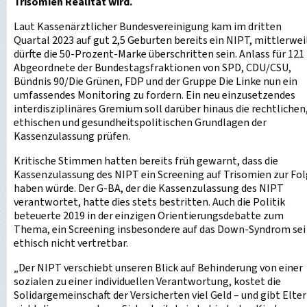
Trisomien Realität wird.
Laut Kassenärztlicher Bundesvereinigung kam im dritten
Quartal 2023 auf gut 2,5 Geburten bereits ein NIPT, mittlerwei
dürfte die 50-Prozent-Marke überschritten sein. Anlass für 121
Abgeordnete der Bundestagsfraktionen von SPD, CDU/CSU,
Bündnis 90/Die Grünen, FDP und der Gruppe Die Linke nun ein
umfassendes Monitoring zu fordern. Ein neu einzusetzendes
interdisziplinäres Gremium soll darüber hinaus die rechtlichen
ethischen und gesundheitspolitischen Grundlagen der
Kassenzulassung prüfen.
Kritische Stimmen hatten bereits früh gewarnt, dass die
Kassenzulassung des NIPT ein Screening auf Trisomien zur Fo
haben würde. Der G-BA, der die Kassenzulassung des NIPT
verantwortet, hatte dies stets bestritten. Auch die Politik
beteuerte 2019 in der einzigen Orientierungsdebatte zum
Thema, ein Screening insbesondere auf das Down-Syndrom sei
ethisch nicht vertretbar.
„Der NIPT verschiebt unseren Blick auf Behinderung von einer
sozialen zu einer individuellen Verantwortung, kostet die
Solidargemeinschaft der Versicherten viel Geld – und gibt Elte