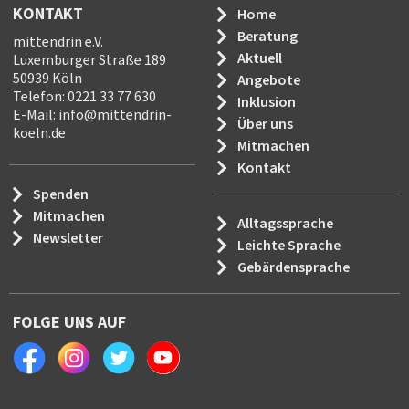
KONTAKT
Home
Beratung
mittendrin e.V.
Aktuell
Luxemburger Straße 189
50939 Köln
Angebote
Telefon: 0221 33 77 630
Inklusion
E-Mail:
info
@
mittendrin-
Über uns
koeln.de
Mitmachen
Kontakt
Spenden
Mitmachen
Alltagssprache
Newsletter
Leichte Sprache
Gebärdensprache
FOLGE UNS AUF
Facebook
Instagram
Twitter
Youtube