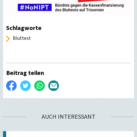
Schlagworte
Bluttest
Beitrag teilen
Auf
Twittern
WhatsApp
Per
Facebook
E-
teilen
Mail
AUCH INTERESSANT
versenden