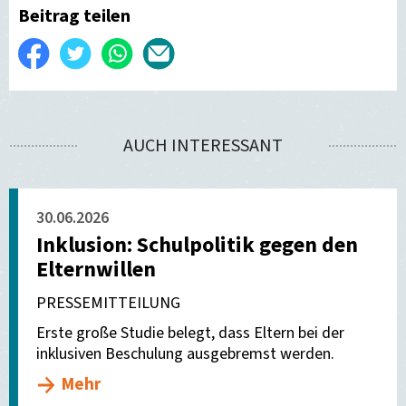
Beitrag teilen
Auf
Twittern
WhatsApp
Per
Facebook
E-
teilen
Mail
AUCH INTERESSANT
versenden
30.06.2026
Inklusion: Schulpolitik gegen den
Elternwillen
PRESSEMITTEILUNG
Erste große Studie belegt, dass Eltern bei der
inklusiven Beschulung ausgebremst werden.
Mehr