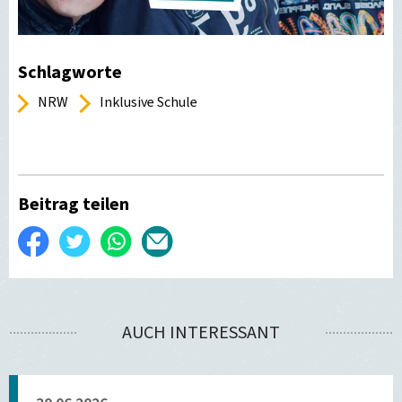
Schlagworte
NRW
Inklusive Schule
Beitrag teilen
Auf
Twittern
WhatsApp
Per
Facebook
E-
teilen
Mail
AUCH INTERESSANT
versenden