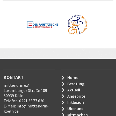
KONTAKT
Home
Beratung
mittendrin e.V.
Aktuell
Luxemburger Straße 189
50939 Köln
Angebote
Telefon: 0221 33 77 630
Inklusion
E-Mail:
info
@
mittendrin-
Über uns
koeln.de
Mitmachen