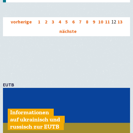
vorherige
1
2
3
4
5
6
7
8
9
10
11
12
13
nächste
EUTB
Informationen
auf ukrainisch und
russisch zur EUTB