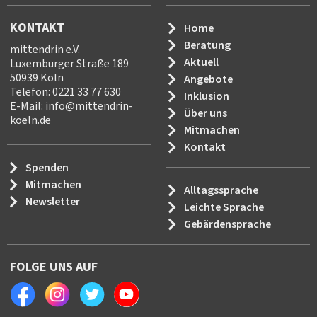
KONTAKT
Home
Beratung
mittendrin e.V.
Aktuell
Luxemburger Straße 189
50939 Köln
Angebote
Telefon: 0221 33 77 630
Inklusion
E-Mail:
info
@
mittendrin-
Über uns
koeln.de
Mitmachen
Kontakt
Spenden
Mitmachen
Alltagssprache
Newsletter
Leichte Sprache
Gebärdensprache
FOLGE UNS AUF
Facebook
Instagram
Twitter
Youtube