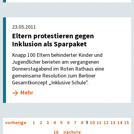
23.05.2011
Eltern protestieren gegen
Inklusion als Sparpaket
Knapp 100 Eltern behinderter Kinder und
Jugendlicher berieten am vergangenen
Donnerstagabend im Roten Rathaus eine
gemeinsame Resolution zum Berliner
Gesamtkonzept „Inklusive Schule".
Mehr
vorherige
1
2
3
4
5
6
7
8
9
10
11
12
13
14
15
16
nächste