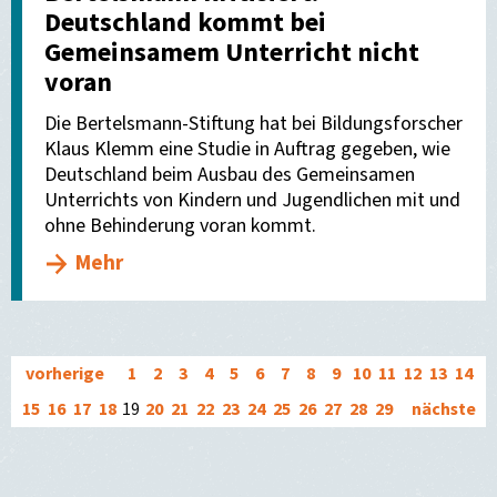
Deutschland kommt bei
Gemeinsamem Unterricht nicht
voran
Die Bertelsmann-Stiftung hat bei Bildungsforscher
Klaus Klemm eine Studie in Auftrag gegeben, wie
Deutschland beim Ausbau des Gemeinsamen
Unterrichts von Kindern und Jugendlichen mit und
ohne Behinderung voran kommt.
Mehr
vorherige
1
2
3
4
5
6
7
8
9
10
11
12
13
14
15
16
17
18
19
20
21
22
23
24
25
26
27
28
29
nächste