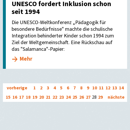
UNESCO fordert Inklusion schon
seit 1994
Die UNESCO-Weltkonferenz „Pädagogik für
besondere Bedürfnisse" machte die schulische
Integration behinderter Kinder schon 1994 zum
Ziel der Weltgemeinschaft. Eine Rückschau auf
das "Salamanca"-Papier:
Mehr
vorherige
1
2
3
4
5
6
7
8
9
10
11
12
13
14
15
16
17
18
19
20
21
22
23
24
25
26
27
28
29
nächste