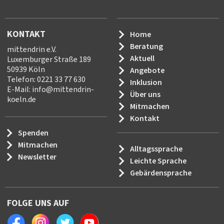
KONTAKT
Home
Beratung
mittendrin e.V.
Aktuell
Luxemburger Straße 189
50939 Köln
Angebote
Telefon: 0221 33 77 630
Inklusion
E-Mail:
info
@
mittendrin-
Über uns
koeln.de
Mitmachen
Kontakt
Spenden
Mitmachen
Alltagssprache
Newsletter
Leichte Sprache
Gebärdensprache
FOLGE UNS AUF
Facebook
Instagram
Twitter
Youtube