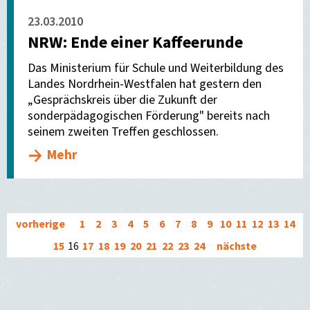
23.03.2010
NRW: Ende einer Kaffeerunde
Das Ministerium für Schule und Weiterbildung des
Landes Nordrhein-Westfalen hat gestern den
„Gesprächskreis über die Zukunft der
sonderpädagogischen Förderung" bereits nach
seinem zweiten Treffen geschlossen.
Mehr
vorherige
1
2
3
4
5
6
7
8
9
10
11
12
13
14
15
16
17
18
19
20
21
22
23
24
nächste