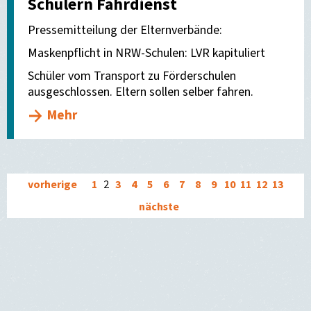
Schülern Fahrdienst
Pressemitteilung der Elternverbände:
Maskenpflicht in NRW-Schulen: LVR kapituliert
Schüler vom Transport zu Förderschulen
ausgeschlossen. Eltern sollen selber fahren.
Mehr
vorherige
1
2
3
4
5
6
7
8
9
10
11
12
13
nächste