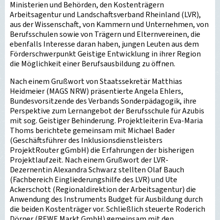
Ministerien und Behörden, den Kostenträgern
Arbeitsagentur und Landschaftsverband Rheinland (LVR),
aus der Wissenschaft, von Kammern und Unternehmen, von
Berufsschulen sowie von Trägern und Elternvereinen, die
ebenfalls Interesse daran haben, jungen Leuten aus dem
Förderschwerpunkt Geistige Entwicklung in ihrer Region
die Möglichkeit einer Berufsausbildung zu öffnen.
Nach einem Grußwort von Staatssekretär Matthias
Heidmeier (MAGS NRW) präsentierte Angela Ehlers,
Bundesvorsitzende des Verbands Sonderpädagogik, ihre
Perspektive zum Lernangebot der Berufsschule für Azubis
mit sog. Geistiger Behinderung. Projektleiterin Eva-Maria
Thoms berichtete gemeinsam mit Michael Bader
(Geschäftsführer des Inklusionsdienstleisters
ProjektRouter gGmbH) die Erfahrungen der bisherigen
Projektlaufzeit. Nach einem Grußwort der LVR-
Dezernentin Alexandra Schwarz stellten Olaf Bauch
(Fachbereich Eingliederungshilfe des LVR) und Ute
Ackerschott (Regionaldirektion der Arbeitsagentur) die
Anwendung des Instruments Budget für Ausbildung durch
die beiden Kostenträger vor. Schließlich steuerte Roderich
Dörner (REWE Markt GmbH) gemeinsam mit den