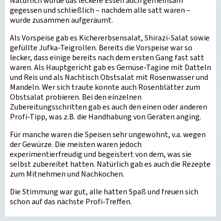
Natürlich wurde das leckere Essen auch gemeinsam
gegessen und schließlich – nachdem alle satt waren –
wurde zusammen aufgeräumt.
Als Vorspeise gab es Kichererbsensalat, Shirazi-Salat sowie
gefüllte Jufka-Teigrollen. Bereits die Vorspeise war so
lecker, dass einige bereits nach dem ersten Gang fast satt
waren. Als Hauptgericht gab es Gemüse-Tagine mit Datteln
und Reis und als Nachtisch Obstsalat mit Rosenwasser und
Mandeln. Wer sich traute konnte auch Rosenblätter zum
Obstsalat probieren. Bei den einzelnen
Zubereitungsschritten gab es auch den einen oder anderen
Profi-Tipp, was z.B. die Handhabung von Geräten anging.
Für manche waren die Speisen sehr ungewohnt, v.a. wegen
der Gewürze. Die meisten waren jedoch
experimentierfreudig und begeistert von dem, was sie
selbst zubereitet hatten. Natürlich gab es auch die Rezepte
zum Mitnehmen und Nachkochen.
Die Stimmung war gut, alle hatten Spaß und freuen sich
schon auf das nächste Profi-Treffen.