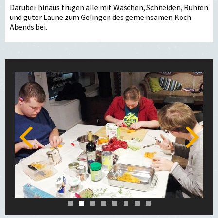
Darüber hinaus trugen alle mit Waschen, Schneiden, Rühren
und guter Laune zum Gelingen des gemeinsamen Koch-
Abends bei.
Zurück
Weiter
1
2
3
4
5
6
7
8