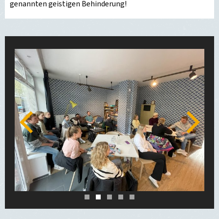
genannten geistigen Behinderung!
Zurück
Weiter
1
2
3
4
5