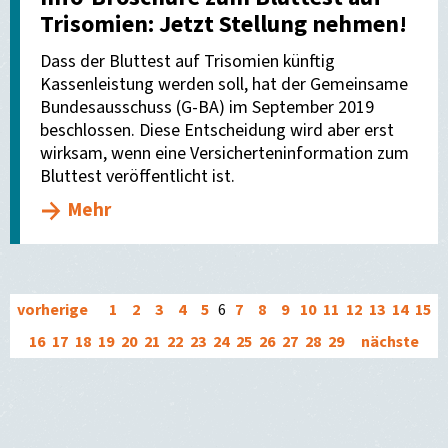
Trisomien: Jetzt Stellung nehmen!
Dass der Bluttest auf Trisomien künftig
Kassenleistung werden soll, hat der Gemeinsame
Bundesausschuss (G-BA) im September 2019
beschlossen. Diese Entscheidung wird aber erst
wirksam, wenn eine Versicherteninformation zum
Bluttest veröffentlicht ist.
Mehr
vorherige
1
2
3
4
5
6
7
8
9
10
11
12
13
14
15
16
17
18
19
20
21
22
23
24
25
26
27
28
29
nächste